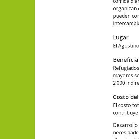
comida dia
organizan e
pueden cono
intercambio
Lugar
El Agustino
Beneficia
Refugiados,
mayores sol
2.000 indir
Costo del
El costo to
contribuye 
Desarrollo 
necesidades